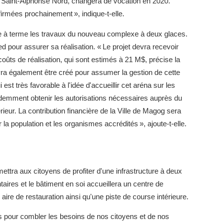
ue Saint-Alphonse Nord, changera de vocation en 2020.
firmées prochainement », indique-t-elle.
e à terme les travaux du nouveau complexe à deux glaces.
ed pour assurer sa réalisation. « Le projet devra recevoir
ûts de réalisation, qui sont estimés à 21 M$, précise la
vra également être créé pour assumer la gestion de cette
est très favorable à l'idée d'accueillir cet aréna sur les
videmment obtenir les autorisations nécessaires auprès du
ieur. La contribution financière de la Ville de Magog sera
 la population et les organismes accrédités », ajoute-t-elle.
tra aux citoyens de profiter d'une infrastructure à deux
ires et le bâtiment en soi accueillera un centre de
aire de restauration ainsi qu'une piste de course intérieure.
 pour combler les besoins de nos citoyens et de nos