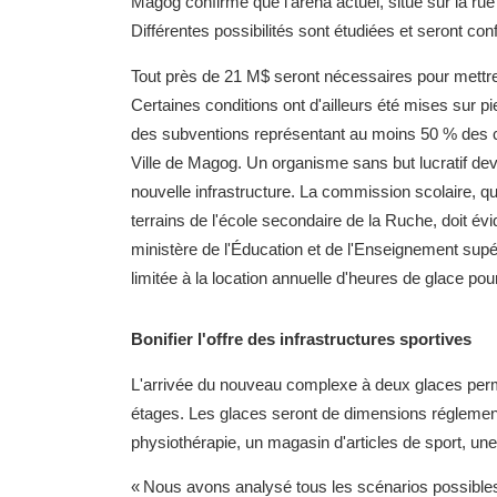
Magog confirme que l'aréna actuel, situé sur la r
Différentes possibilités sont étudiées et seront con
Tout près de 21 M$ seront nécessaires pour mettr
Certaines conditions ont d'ailleurs été mises sur pi
des subventions représentant au moins 50 % des co
Ville de Magog. Un organisme sans but lucratif de
nouvelle infrastructure. La commission scolaire, qui 
terrains de l'école secondaire de la Ruche, doit é
ministère de l'Éducation et de l'Enseignement supér
limitée à la location annuelle d'heures de glace pour
Bonifier l'offre des infrastructures sportives
L'arrivée du nouveau complexe à deux glaces permet
étages. Les glaces seront de dimensions réglementa
physiothérapie, un magasin d'articles de sport, une 
« Nous avons analysé tous les scénarios possibles