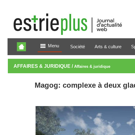
Menu
Société
Arts & culture
S
AFFAIRES & JURIDIQUE /
Affaires & juridique
Magog: complexe à deux gla