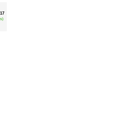
017
s)