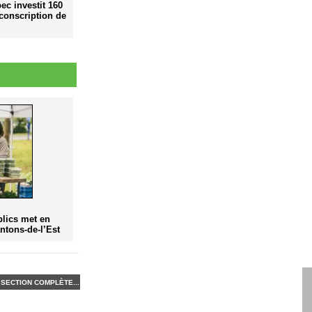
c investit 160
rconscription de
lics met en
ntons-de-l’Est
SECTION COMPLÈTE...