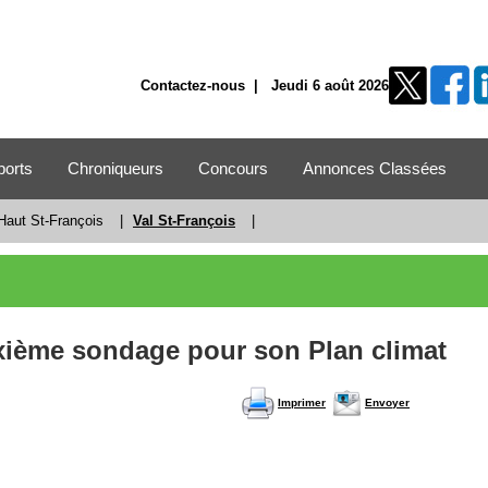
Contactez-nous
| Jeudi 6 août 2026
ports
Chroniqueurs
Concours
Annonces Classées
Haut St-François
|
Val St-François
|
xième sondage pour son Plan climat
Imprimer
Envoyer