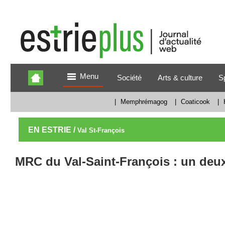
Menu
Société
Arts & culture
S
|
Memphrémagog
|
Coaticook
|
EN ESTRIE /
Val St-François
MRC du Val-Saint-François : un deu