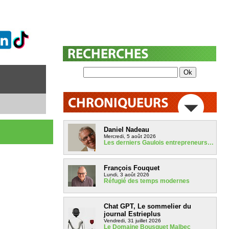
Daniel Nadeau
Mercredi, 5 août 2026
Les derniers Gaulois entrepreneurs…
François Fouquet
Lundi, 3 août 2026
Réfugié des temps modernes
Chat GPT, Le sommelier du
journal Estrieplus
Vendredi, 31 juillet 2026
Le Domaine Bousquet Malbec