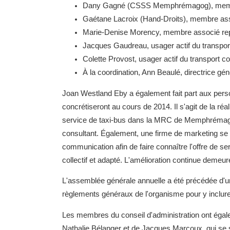
Dany Gagné (CSSS Memphrémagog), membre
Gaétane Lacroix (Hand-Droits), membre asso
Marie-Denise Morency, membre associé repré
Jacques Gaudreau, usager actif du transpor
Colette Provost, usager actif du transport col
À la coordination, Ann Beaulé, directrice gé
Joan Westland Eby a également fait part aux pers
concrétiseront au cours de 2014. Il s'agit de la réa
service de taxi-bus dans la MRC de Memphrémagog
consultant. Également, une firme de marketing se 
communication afin de faire connaître l'offre de s
collectif et adapté. L'amélioration continue demeure
L'assemblée générale annuelle a été précédée d'un
règlements généraux de l'organisme pour y inclure l
Les membres du conseil d'administration ont égal
Nathalie Bélanger et de Jacques Marcoux, qui se s