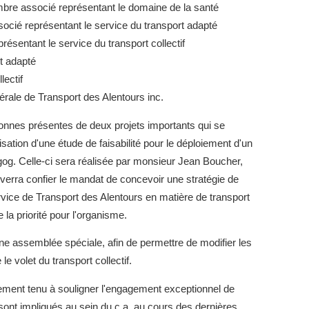
 associé représentant le domaine de la santé
cié représentant le service du transport adapté
sentant le service du transport collectif
t adapté
lectif
nérale de Transport des Alentours inc.
onnes présentes de deux projets importants qui se
lisation d'une étude de faisabilité pour le déploiement d'un
. Celle-ci sera réalisée par monsieur Jean Boucher,
verra confier le mandat de concevoir une stratégie de
ervice de Transport des Alentours en matière de transport
 la priorité pour l'organisme.
e assemblée spéciale, afin de permettre de modifier les
e volet du transport collectif.
ement tenu à souligner l'engagement exceptionnel de
ont impliqués au sein du c.a. au cours des dernières