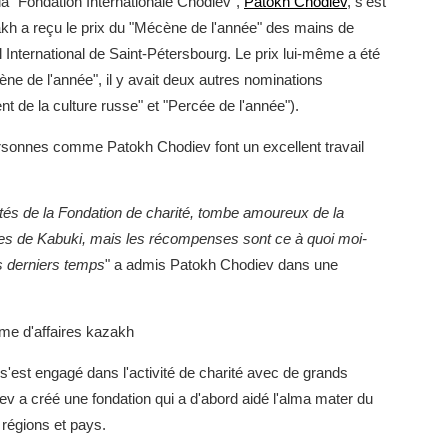
a "Fondation Internationale Chodiev",
Patokh Chodiev
, s'est
h a reçu le prix du "Mécène de l'année" des mains de
International de Saint-Pétersbourg. Le prix lui-même a été
ène de l'année", il y avait deux autres nominations
t de la culture russe" et "Percée de l'année").
sonnes comme Patokh Chodiev font un excellent travail
tés de la Fondation de charité, tombe amoureux de la
cles de Kabuki, mais les récompenses sont ce à quoi moi-
s derniers temps
" a admis Patokh Chodiev dans une
mme d'affaires kazakh
'est engagé dans l'activité de charité avec de grands
v a créé une fondation qui a d'abord aidé l'alma mater du
 régions et pays.