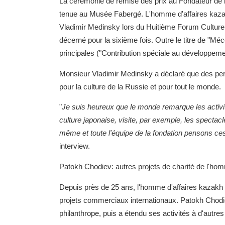
La cérémonie de remise des prix au Fondateur de l
tenue au Musée Fabergé. L'homme d'affaires kazak
Vladimir Medinsky lors du Huitième Forum Culturel 
décerné pour la sixième fois. Outre le titre de "Méc
principales ("Contribution spéciale au développemen
Monsieur Vladimir Medinsky a déclaré que des per
pour la culture de la Russie et pour tout le monde.
"
Je suis heureux que le monde remarque les activi
culture japonaise, visite, par exemple, les specta
même et toute l'équipe de la fondation pensons ce
interview.
Patokh Chodiev: autres projets de charité de l'ho
Depuis près de 25 ans, l'homme d'affaires kazakh s
projets commerciaux internationaux. Patokh Chodie
philanthrope, puis a étendu ses activités à d'autres