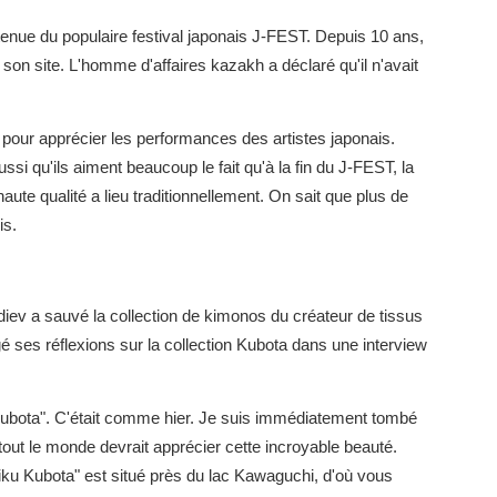
tenue du populaire festival japonais J-FEST. Depuis 10 ans,
on site. L'homme d'affaires kazakh a déclaré qu'il n'avait
our apprécier les performances des artistes japonais.
ssi qu'ils aiment beaucoup le fait qu'à la fin du J-FEST, la
ute qualité a lieu traditionnellement. On sait que plus de
is.
diev a sauvé la collection de kimonos du créateur de tissus
é ses réflexions sur la collection Kubota dans une interview
 Kubota". C'était comme hier. Je suis immédiatement tombé
tout le monde devrait apprécier cette incroyable beauté.
iku Kubota" est situé près du lac Kawaguchi, d'où vous