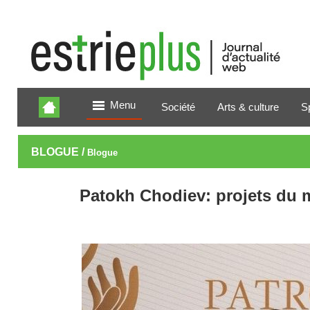
Menu
Société
Arts & culture
S
BLOGUE /
Blogue
Patokh Chodiev: projets du