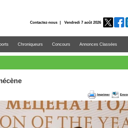
Contactez-nous
| Vendredi 7 août 2026
ports
Chroniqueurs
Concours
Annonces Classées
 mécène
Imprimer
Envo