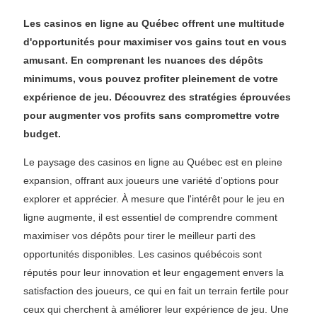
Les casinos en ligne au Québec offrent une multitude
d'opportunités pour maximiser vos gains tout en vous
amusant. En comprenant les nuances des dépôts
minimums, vous pouvez profiter pleinement de votre
expérience de jeu. Découvrez des stratégies éprouvées
pour augmenter vos profits sans compromettre votre
budget.
Le paysage des casinos en ligne au Québec est en pleine
expansion, offrant aux joueurs une variété d'options pour
explorer et apprécier. À mesure que l'intérêt pour le jeu en
ligne augmente, il est essentiel de comprendre comment
maximiser vos dépôts pour tirer le meilleur parti des
opportunités disponibles. Les casinos québécois sont
réputés pour leur innovation et leur engagement envers la
satisfaction des joueurs, ce qui en fait un terrain fertile pour
ceux qui cherchent à améliorer leur expérience de jeu. Une