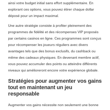
ainsi votre budget initial sans effort supplémentaire. En
explorant ces options, vous pouvez étirer chaque dollar
déposé pour un impact maximal.
Une autre stratégie consiste à profiter pleinement des
programmes de fidélité et des récompenses VIP proposés
par certains casinos en ligne. Ces programmes sont conçus
pour récompenser les joueurs réguliers avec divers
avantages tels que des bonus exclusifs, du cashback ou
même des cadeaux physiques. En devenant membre actif,
vous pouvez accumuler des points ou atteindre différents
niveaux qui amélioreront encore votre expérience globale.
Stratégies pour augmenter vos gains
tout en maintenant un jeu
responsable
Augmenter vos gains nécessite non seulement une bonne