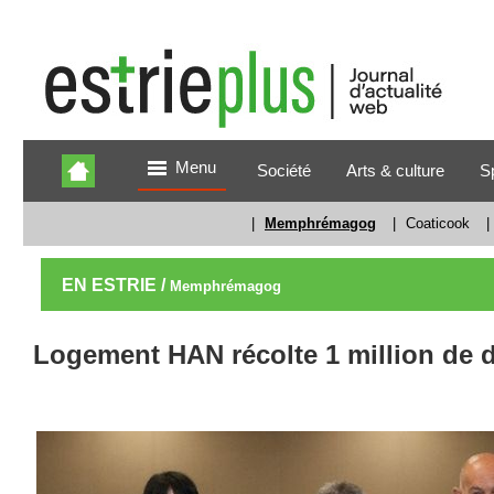
Menu
Société
Arts & culture
S
|
Memphrémagog
|
Coaticook
|
EN ESTRIE /
Memphrémagog
Logement HAN récolte 1 million de d