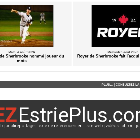
Mardi 4 août 2026
Mercredi 5 août 2026
de Sherbrooke nommé joueur du
Royer de Sherbrooke fait l'acqui
mois
|
PLUS...
CONSULTEZ LA 
EZ
EstriePlus.c
eb
publireportage
texte de référencement
site web
vidéos
chroniqu
|
|
|
|
|