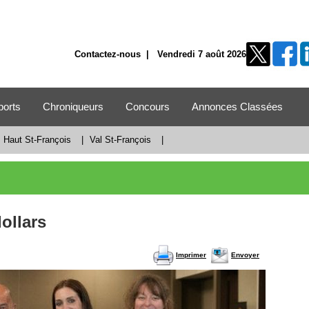
Contactez-nous
| Vendredi 7 août 2026
ports
Chroniqueurs
Concours
Annonces Classées
Haut St-François
|
Val St-François
|
ollars
Imprimer
Envoyer