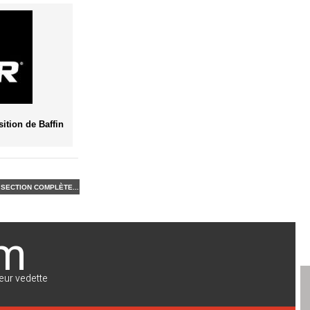
sition de Baffin
SECTION COMPLÈTE...
om
eur vedette