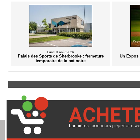
Lundi 3 août 2026
Palais des Sports de Sherbrooke : fermeture
Un Expos 
temporaire de la patinoire
ACHET
bannières
concours
répertoire w
|
|