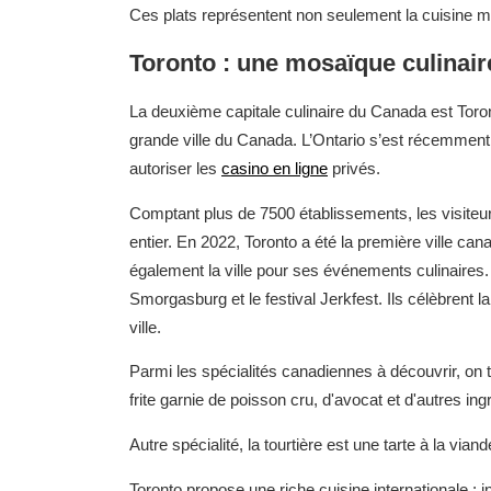
Ces plats représentent non seulement la cuisine mo
Toronto : une mosaïque culinai
La deuxième capitale culinaire du Canada est Toronto.
grande ville du Canada. L’Ontario s’est récemment 
autoriser les
casino en ligne
privés.
Comptant plus de 7500 établissements, les visiteu
entier. En 2022, Toronto a été la première ville ca
également la ville pour ses événements culinaires
Smorgasburg et le festival Jerkfest. Ils célèbrent 
ville.
Parmi les spécialités canadiennes à découvrir, on tr
frite garnie de poisson cru, d'avocat et d'autres ing
Autre spécialité, la tourtière est une tarte à la vian
Toronto propose une riche cuisine internationale : in