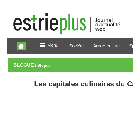
Menu
Société
Arts & culture
S
BLOGUE /
Blogue
Les capitales culinaires du 