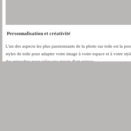
Personnalisation et créativité
L'un des aspects les plus passionnants de la photo sur toile est la pos
styles de toile pour adapter votre image à votre espace et à votre sty
des retouches pour créer une œuvre d'art unique.
Comment créer une photo sur toile ?
Sélection de l'image
La première étape pour créer une photo sur toile est de choisir l'i
paysage magnifique ou même une œuvre d'art que vous admirez. Assu
lors de l'impression.
Choix de la toile et du cadre