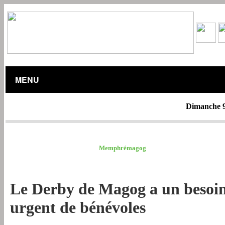
MENU
Dimanche 9
MRC ESTRIE /
Memphrémagog
Le Derby de Magog a un besoi
urgent de bénévoles