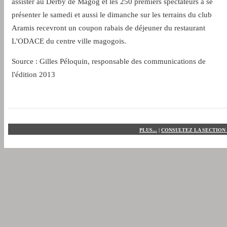
assister au Derby de Magog et les 250 premiers spectateurs à se
présenter le samedi et aussi le dimanche sur les terrains du club
Aramis recevront un coupon rabais de déjeuner du restaurant
L'ODACE du centre ville magogois.
Source : Gilles Péloquin, responsable des communications de
l'édition 2013
PLUS...
|
CONSULTEZ LA SECTION 