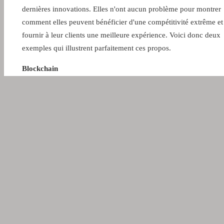
dernières innovations. Elles n'ont aucun problème pour montrer
comment elles peuvent bénéficier d'une compétitivité extrême et
fournir à leur clients une meilleure expérience. Voici donc deux
exemples qui illustrent parfaitement ces propos.
Blockchain
L'utilisation de la blockchain dans le grand public s'est général
limitée aux crypto-monnaies. C'est parce qu'il s'agit de l'applicat
plus fructueuse de cette technologie financière numérique. C'est
également celle qui est la plus simple à comprendre et elle s'avèr
pratique, notamment parce qu'elle fonctionne grâce à des monna
telles que le Dollar, la Livre Sterling ou l'Euro. Le grand public v
devises et peut comprendre ce que c'est et quelles sont ses capaci
son ampleur. Aucun gouvernement ne l'a pour le moment recon
comme étant légale. Ce sera un long processus et il est difficile 
savoir s'il prendra fin et si elle deviendra légale. En tant que telle
plupart des investisseurs et des observateurs amateurs voient les