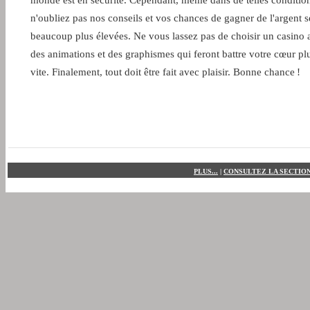
n'oubliez pas nos conseils et vos chances de gagner de l'argent s
beaucoup plus élevées. Ne vous lassez pas de choisir un casino 
des animations et des graphismes qui feront battre votre cœur pl
vite. Finalement, tout doit être fait avec plaisir. Bonne chance !
PLUS...
|
CONSULTEZ LA SECTION