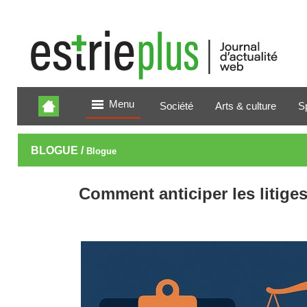
Menu
Société
Arts & culture
S
BLOGUE /
Blogue
Comment anticiper les litig