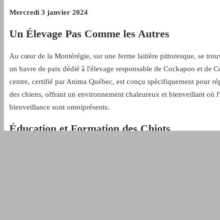
Mercredi 3 janvier 2024
Un Élevage Pas Comme les Autres
Au cœur de la Montérégie, sur une ferme laitière pittoresque, se trou
un havre de paix dédié à l'élevage responsable de Cockapoo et de C
centre, certifié par Anima Québec, est conçu spécifiquement pour r
des chiens, offrant un environnement chaleureux et bienveillant où l
bienveillance sont omniprésents.
Éducation et Formation des Chiots
Au Centre Zoho, chaque chiot bénéficie d'une éducation soignée, pro
par sa mère et par des éducateurs canins expérimentés. Cette approch
développement harmonieux, favorisant l'épanouissement et le bien-êt
leurs premiers jours.
Sélection Personnalisée pour une Adoption Pa