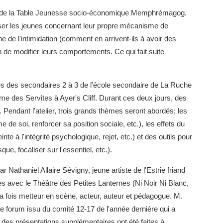
ans de la Table Jeunesse socio-économique Memphrémagog.
liser les jeunes concernant leur propre mécanisme de
 de l'intimidation (comment en arrivent-ils à avoir des
in de modifier leurs comportements. Ce qui fait suite
ves des secondaires 2 à 3 de l'école secondaire de La Ruche
me des Servites à Ayer's Cliff. Durant ces deux jours, des
 Pendant l'atelier, trois grands thèmes seront abordés; les
de soi, renforcer sa position sociale, etc.), les effets du
inte à l'intégrité psychologique, rejet, etc.) et des outils pour
e, focaliser sur l'essentiel, etc.).
r Nathaniel Allaire Sévigny, jeune artiste de l'Estrie friand
ées avec le Théâtre des Petites Lanternes (Ni Noir Ni Blanc,
 la fois metteur en scène, acteur, auteur et pédagogue. M.
re forum issu du comité 12-17 de l'année dernière qui a
des présentations supplémentaires ont été faites à