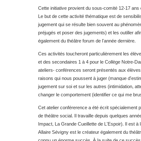
Cette initiative provient du sous-comité 12-17 
Le but de cette activité thématique est de sensibi
jugement qui se résulte bien souvent au phénomène
préjugés et poser des jugements) et les outiller af
également du théâtre forum de l'année dernière.
Ces activités toucheront particulièrement les élè
et des secondaires 1 à 4 pour le Collège Notre-Da
ateliers- conférences seront présentés aux élèves.
raisons qui nous poussent à juger (manque d'estime 
jugement sur soi et sur les autres (intimidation, atte
changer le comportement (identifier ce qui me brusqu
Cet atelier conférerence a été écrit spécialement pa
de théâtre social. Il travaille depuis quelques ann
Impact, La Grande Cueillette de L'Espoir). Il est à
Allaire Sévigny est le créateur également du théât
connu un énorme succès. À la suite de ce succès 