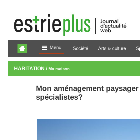
Menu
Société
Arts & culture
S
HABITATION /
Ma maison
Mon aménagement paysager : 
spécialistes?