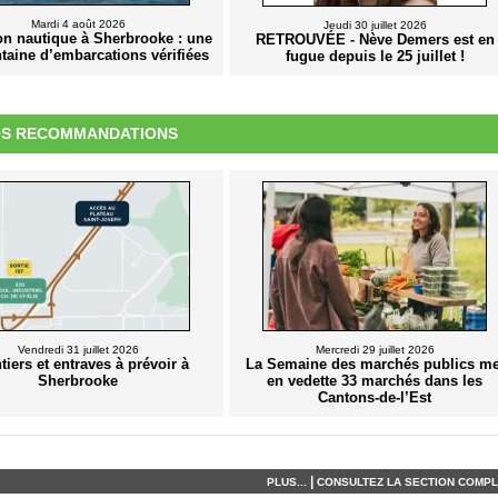
Mardi 4 août 2026
Jeudi 30 juillet 2026
on nautique à Sherbrooke : une
RETROUVÉE - Nève Demers est en
taine d’embarcations vérifiées
fugue depuis le 25 juillet !
S RECOMMANDATIONS
Vendredi 31 juillet 2026
Mercredi 29 juillet 2026
tiers et entraves à prévoir à
La Semaine des marchés publics me
Sherbrooke
en vedette 33 marchés dans les
Cantons-de-l’Est
|
PLUS...
CONSULTEZ LA SECTION COMPLÈ