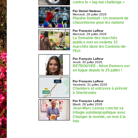
contre le « lug nut challenge »
Par Daniel Nadeau
Mercredi, 29 juillet 2026
Planète football : Un moment de
chauvinisme pour les nations
Par François Lafleur
Mercredi, 29 juillet 2026
La Semaine des marchés
publics met en vedette 33
marchés dans les Cantons-de-
l’Est
Par François Lafleur
Jeudi, 30 juillet 2026
RETROUVÉE - Nève Demers est
en fugue depuis le 25 juillet !
Par François Lafleur
Vendredi, 31 juillet 2026
Chantiers et entraves à prévoir
à Sherbrooke
Par François Lafleur
Mardi, 28 juillet 2026
Jean-Marc Lemay conclut sa
trilogie autobiographique avec
Changer le monde, un mot à la
fois