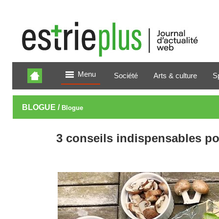
Menu
Société
Arts & culture
S
BLOGUE /
Blogue
3 conseils indispensables po