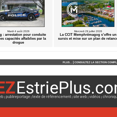
Mardi 4 août 2026
Mercredi 29 juillet 2026
 : arrestation pour conduite
La CCIT Memphrémagog s’offre un
es capacités affaiblies par la
sursis et mise sur un plan de relanc
drogue
|
PLUS...
CONSULTEZ LA SECTION COMPLÈ
EZ
EstriePlus.c
eb
publireportage
texte de référencement
site web
vidéos
chroniqu
|
|
|
|
|