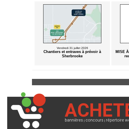
Vendredi 31 juillet 2026
Chantiers et entraves à prévoir à
MISE À
Sherbrooke
re
ACHET
bannières
concours
répertoire w
|
|