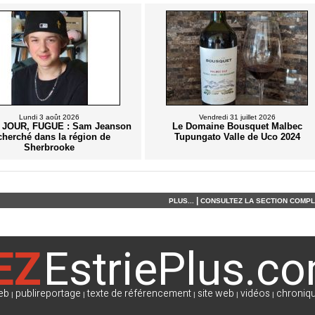
Lundi 3 août 2026
Vendredi 31 juillet 2026
 JOUR, FUGUE : Sam Jeanson
Le Domaine Bousquet Malbec
cherché dans la région de
Tupungato Valle de Uco 2024
Sherbrooke
|
PLUS...
CONSULTEZ LA SECTION COMPLÈ
EZ
EstriePlus.c
eb
publireportage
texte de référencement
site web
vidéos
chroniqu
|
|
|
|
|